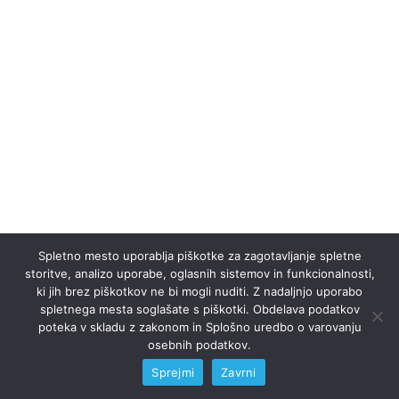
Spletno mesto uporablja piškotke za zagotavljanje spletne
storitve, analizo uporabe, oglasnih sistemov in funkcionalnosti,
ki jih brez piškotkov ne bi mogli nuditi. Z nadaljnjo uporabo
spletnega mesta soglašate s piškotki. Obdelava podatkov
poteka v skladu z zakonom in Splošno uredbo o varovanju
osebnih podatkov.
Sprejmi
Zavrni